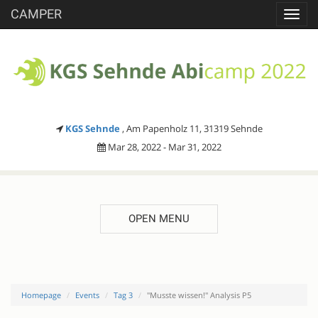
CAMPER
Toggl
navig
KGS Sehnde
, Am Papenholz 11, 31319 Sehnde
Mar 28, 2022 - Mar 31, 2022
OPEN MENU
Homepage
Events
Tag 3
"Musste wissen!" Analysis P5