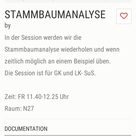
STAMMBAUMANALYSE
I
do
by
lik
th
In der Session werden wir die
se
Stammbaumanalyse wiederholen und wenn
zeitlich möglich an einem Beispiel üben.
Die Session ist für GK und LK- SuS.
Zeit: FR 11.40-12.25 Uhr
Raum: N27
DOCUMENTATION