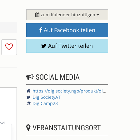
zum Kalender hinzufügen
Auf Facebook teilen
Ich
Auf Twitter teilen
mag
die
Session
nicht
SOCIAL MEDIA
https://digisociety.ngo/produkt/digicamp-serie-die-zukunft-der-demokratie-barcamp/
DigiSocietyAT
DigiCamp23
VERANSTALTUNGSORT