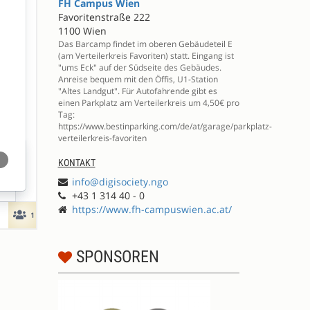
FH Campus Wien
Favoritenstraße 222
1100 Wien
Das Barcamp findet im oberen Gebäudeteil E
(am Verteilerkreis Favoriten) statt. Eingang ist
"ums Eck" auf der Südseite des Gebäudes.
Anreise bequem mit den Öffis, U1-Station
"Altes Landgut". Für Autofahrende gibt es
einen Parkplatz am Verteilerkreis um 4,50€ pro
Tag:
https://www.bestinparking.com/de/at/garage/parkplatz-
verteilerkreis-favoriten
KONTAKT
info@digisociety.ngo
+43 1 314 40 - 0
https://www.fh-campuswien.ac.at/
SPONSOREN