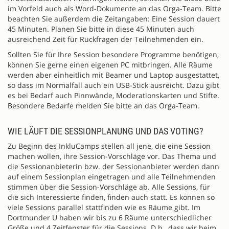
im Vorfeld auch als Word-Dokumente an das Orga-Team. Bitte
beachten Sie außerdem die Zeitangaben: Eine Session dauert
45 Minuten. Planen Sie bitte in diese 45 Minuten auch
ausreichend Zeit für Rückfragen der Teilnehmenden ein.
Sollten Sie für Ihre Session besondere Programme benötigen,
können Sie gerne einen eigenen PC mitbringen. Alle Räume
werden aber einheitlich mit Beamer und Laptop ausgestattet,
so dass im Normalfall auch ein USB-Stick ausreicht. Dazu gibt
es bei Bedarf auch Pinnwände, Moderationskarten und Stifte.
Besondere Bedarfe melden Sie bitte an das Orga-Team.
WIE LÄUFT DIE SESSIONPLANUNG UND DAS VOTING?
Zu Beginn des InkluCamps stellen all jene, die eine Session
machen wollen, ihre Session-Vorschläge vor. Das Thema und
die Sessionanbieterin bzw. der Sessionanbieter werden dann
auf einem Sessionplan eingetragen und alle Teilnehmenden
stimmen über die Session-Vorschläge ab. Alle Sessions, für
die sich Interessierte finden, finden auch statt. Es können so
viele Sessions parallel stattfinden wie es Räume gibt. Im
Dortmunder U haben wir bis zu 6 Räume unterschiedlicher
Größe und 4 Zeitfenster für die Sessions. D.h., dass wir beim