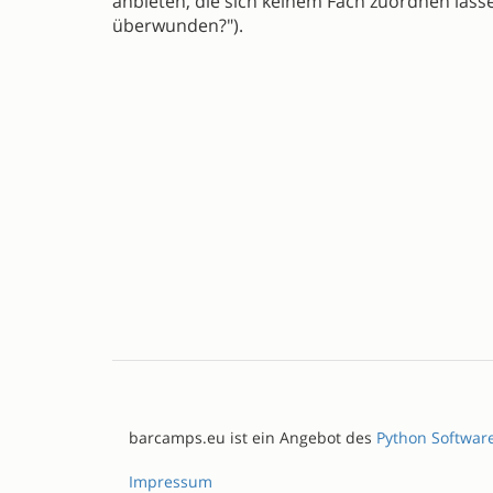
anbieten, die sich keinem Fach zuordnen lasse
überwunden?").
barcamps.eu ist ein Angebot des
Python Softwar
Impressum