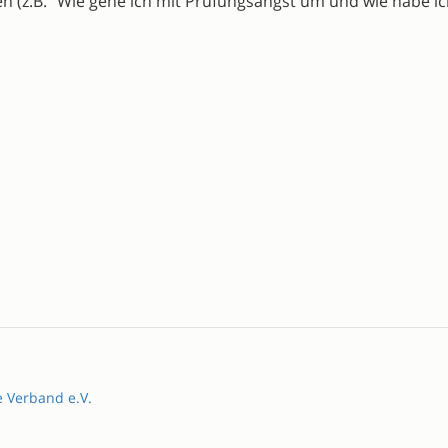
n (z.B. "Wie gehe ich mit Prüfungsangst um und wie habe ic
e Verband e.V.