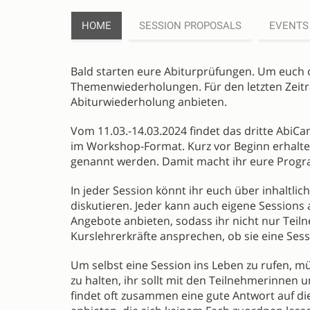
HOME
SESSION PROPOSALS
EVENTS
DESCRIPTION
Bald starten eure Abiturprüfungen. Um euch o
Themenwiederholungen. Für den letzten Zeitr
Abiturwiederholung anbieten.
Vom 11.03.-14.03.2024 findet das dritte AbiCa
im Workshop-Format. Kurz vor Beginn erhaltet
genannt werden. Damit macht ihr eure Prog
In jeder Session könnt ihr euch über inhaltl
diskutieren. Jeder kann auch eigene Sessions 
Angebote anbieten, sodass ihr nicht nur Teil
Kurslehrerkräfte ansprechen, ob sie eine Se
Um selbst eine Session ins Leben zu rufen, mü
zu halten, ihr sollt mit den Teilnehmerinn
findet oft zusammen eine gute Antwort auf di