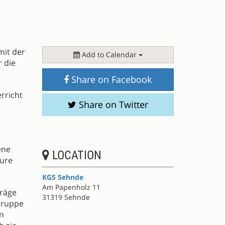
mit der
Add to Calendar
 die
Share on Facebook
rricht
Share on Twitter
ene
LOCATION
eure
KGS Sehnde
Am Papenholz 11
träge
31319 Sehnde
Gruppe
en