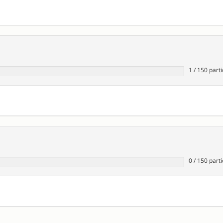
1
/
150
parti
0
/
150
parti