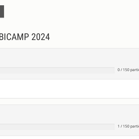
BICAMP 2024
0
/
150
parti
1
/
150
parti