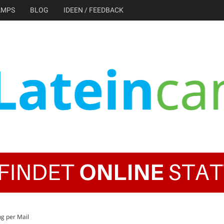
AMPS
BLOG
IDEEN / FEEDBACK
ng per Mail