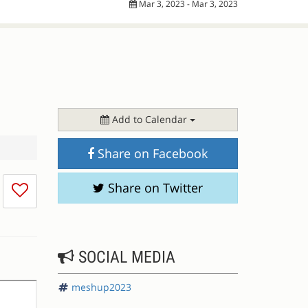
Mar 3, 2023 - Mar 3, 2023
Add to Calendar
Share on Facebook
I
Share on Twitter
don't
like
this
session
SOCIAL MEDIA
meshup2023