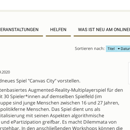
VERANSTALTUNGEN
HELFEN
WAS IST NEU AM ONLIN
Sortieren nach:
Titel
Datu
9.2020
eues Spiel "Canvas City" vorstellen.
atenbasiertes Augmented-Reality-Multiplayerspiel für den
it 30 Spieler*innen auf demselben Spielfeld (im
gruppe sind junge Menschen zwischen 16 und 27 Jahren,
olitikferne Menschen. Das Spiel dient uns als
alisierung mit seinen Aspekten algorithmische
 und ePartizipation greifbar. Es macht Dilemmata von
erstehbar. In den anschließenden Workshops können die