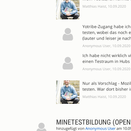
Matthias Haist, 10.09.2020
Yotribe-Zugang habe ich 
testen, wobei das noch 
(lauter und leiser je nac
Anonymous User, 10.09.2020
Ich habe nicht wirklich 
einen Testraum in Hubs 
Anonymous User, 10.09.2020
Nur als Vorschlag - Moz
testen. War dort bisher 
Matthias Haist, 10.09.2020
MINETESTBILDUNG (OPEN
hinzugefügt von
Anonymous User
am 10.0