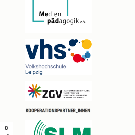
Votes
0