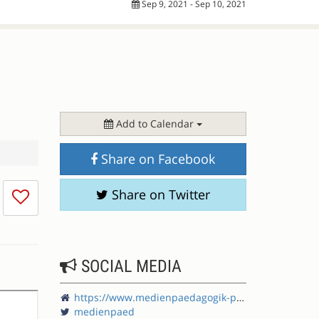
Sep 9, 2021 - Sep 10, 2021
Add to Calendar
Share on Facebook
I
Share on Twitter
don't
like
this
session
SOCIAL MEDIA
https://www.medienpaedagogik-praxis.de/
medienpaed