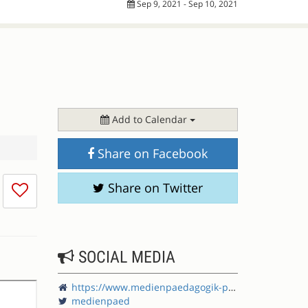
Sep 9, 2021 - Sep 10, 2021
Add to Calendar
Share on Facebook
I
Share on Twitter
don't
like
this
session
SOCIAL MEDIA
https://www.medienpaedagogik-praxis.de/
medienpaed