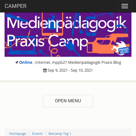
CAMPER
Toggl
navig
Online
, Internet, mppb21 Medienpädagogik Praxis Blog
Sep 9, 2021 - Sep 10, 2021
OPEN MENU
Homepage
Events
Barcamp Tag 1