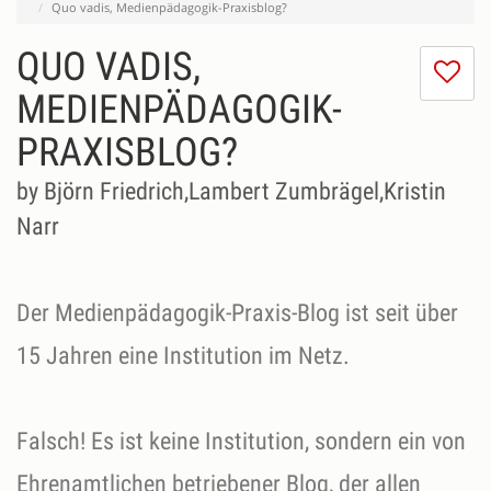
Quo vadis, Medienpädagogik-Praxisblog?
QUO VADIS,
I
do
MEDIENPÄDAGOGIK-
lik
PRAXISBLOG?
th
se
by Björn Friedrich,Lambert Zumbrägel,Kristin
Narr
Der Medienpädagogik-Praxis-Blog ist seit über
15 Jahren eine Institution im Netz.
Falsch! Es ist keine Institution, sondern ein von
Ehrenamtlichen betriebener Blog, der allen