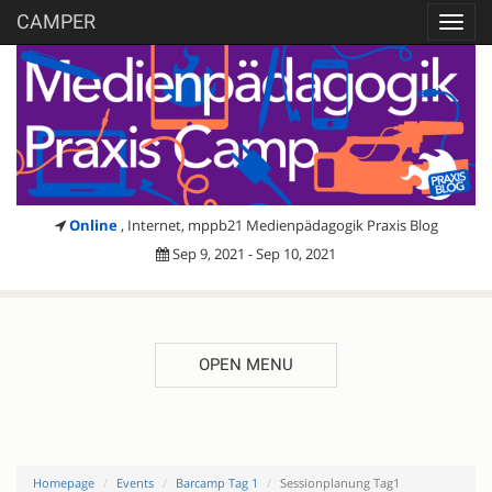
CAMPER
Toggl
navig
Online
, Internet, mppb21 Medienpädagogik Praxis Blog
Sep 9, 2021 - Sep 10, 2021
OPEN MENU
Homepage
Events
Barcamp Tag 1
Sessionplanung Tag1