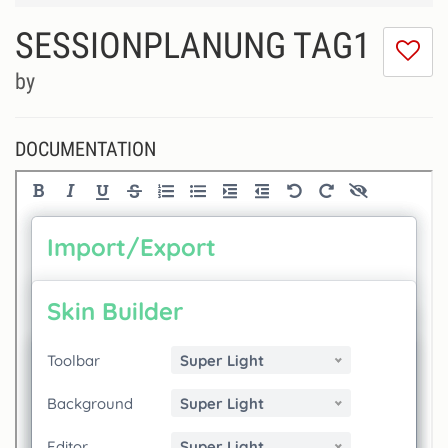
SESSIONPLANUNG TAG1
I
do
by
lik
th
se
DOCUMENTATION