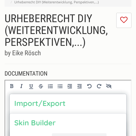
Urheberrecht DIY (Weiterentwicklung, Perspektiven,...)
URHEBERRECHT DIY
I
do
(WEITERENTWICKLUNG,
lik
PERSPEKTIVEN,...)
th
se
by Eike Rösch
DOCUMENTATION