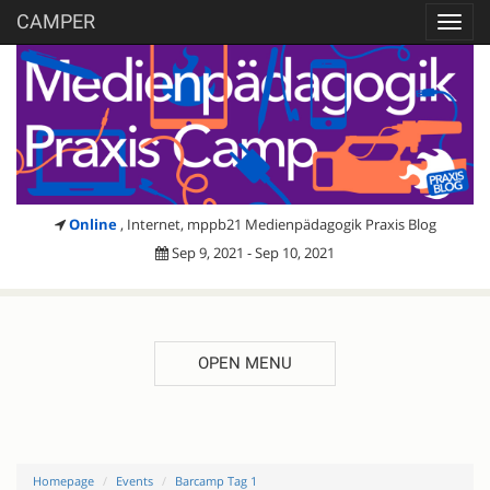
CAMPER
Toggl
navig
Online
, Internet, mppb21 Medienpädagogik Praxis Blog
Sep 9, 2021 - Sep 10, 2021
OPEN MENU
Homepage
Events
Barcamp Tag 1