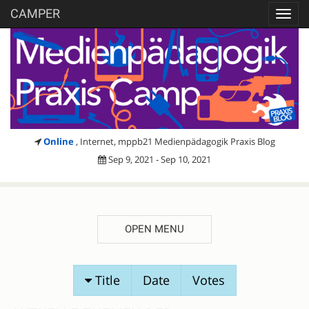
CAMPER
Toggl
navig
Online
, Internet, mppb21 Medienpädagogik Praxis Blog
Sep 9, 2021 - Sep 10, 2021
OPEN MENU
SESSION
Title
Date
Votes
PROPOSALS