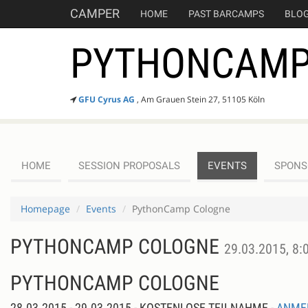
CAMPER
HOME
PAST BARCAMPS
BLO
PYTHONCAMP
GFU Cyrus AG
, Am Grauen Stein 27, 51105 Köln
HOME
SESSION PROPOSALS
EVENTS
SPONS
Homepage
Events
PythonCamp Cologne
PYTHONCAMP COLOGNE
29.03.2015, 8:0
PYTHONCAMP COLOGNE
28.03.2015 - 29.03.2015 - KOSTENLOSE TEILNAHME -
ANME