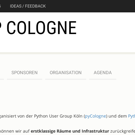
G
IDEAS / FEEDBACK
 COLOGNE
SPONSOREN
ORGANISATION
AGENDA
anisiert von der Python User Group Köln (
pyCologne
) und dem
Pyt
können wir auf
erstklassige Räume und Infrastruktur
zurückgreif