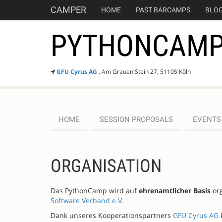
CAMPER
HOME
PAST BARCAMPS
BLO
PYTHONCAMP
GFU Cyrus AG
, Am Grauen Stein 27, 51105 Köln
HOME
SESSION PROPOSALS
EVENTS
ORGANISATION
Das PythonCamp wird auf
ehrenamtlicher Basis
org
Software Verband e.V.
Dank unseres Kooperationspartners
GFU Cyrus AG