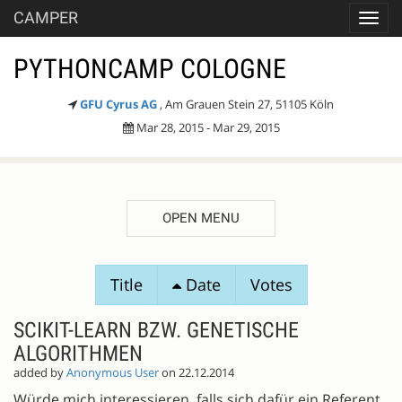
CAMPER
Toggl
navig
PYTHONCAMP COLOGNE
GFU Cyrus AG
, Am Grauen Stein 27, 51105 Köln
Mar 28, 2015 - Mar 29, 2015
OPEN MENU
SESSION
Title
Date
Votes
PROPOSALS
SCIKIT-LEARN BZW. GENETISCHE
ALGORITHMEN
added by
Anonymous User
on 22.12.2014
Würde mich interessieren, falls sich dafür ein Referent