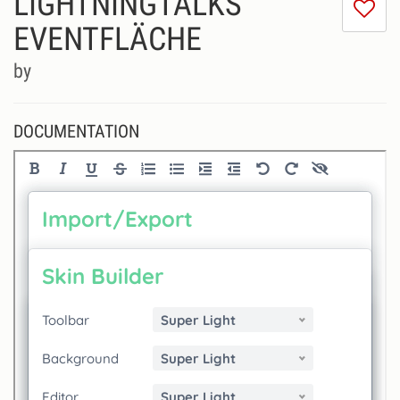
LIGHTNINGTALKS
I
do
EVENTFLÄCHE
lik
th
by
se
DOCUMENTATION