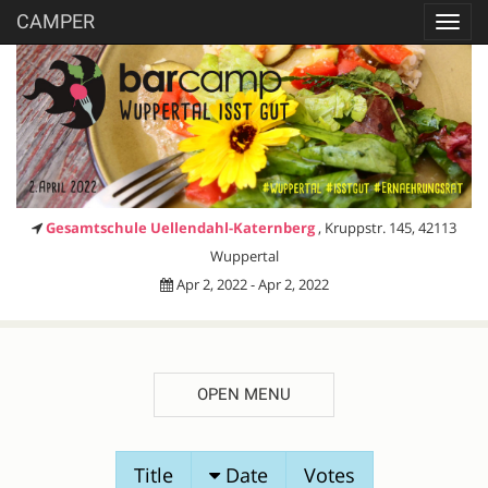
CAMPER
Toggl
navig
Gesamtschule Uellendahl-Katernberg
, Kruppstr. 145, 42113
Wuppertal
Apr 2, 2022 - Apr 2, 2022
OPEN MENU
SESSION
Title
Date
Votes
PROPOSALS