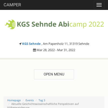
CAMPER
Toggl
navig
KGS Sehnde
, Am Papenholz 11, 31319 Sehnde
Mar 28, 2022 - Mar 31, 2022
OPEN MENU
Homepage
Events
Tag 3
Aktuelle Geschichtswissenschaftliche Perspektiven auf
Völkerwanderung