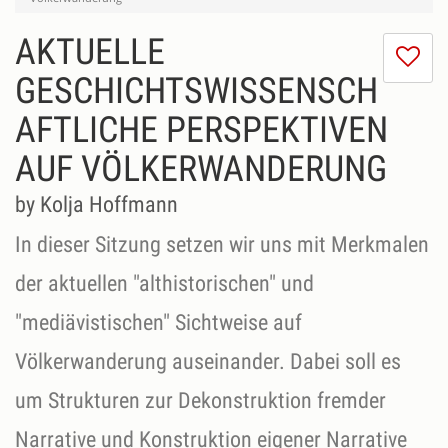
AKTUELLE
I
do
GESCHICHTSWISSENSCH
lik
AFTLICHE PERSPEKTIVEN
th
se
AUF VÖLKERWANDERUNG
by Kolja Hoffmann
In dieser Sitzung setzen wir uns mit Merkmalen
der aktuellen "althistorischen" und
"mediävistischen" Sichtweise auf
Völkerwanderung auseinander. Dabei soll es
um Strukturen zur Dekonstruktion fremder
Narrative und Konstruktion eigener Narrative