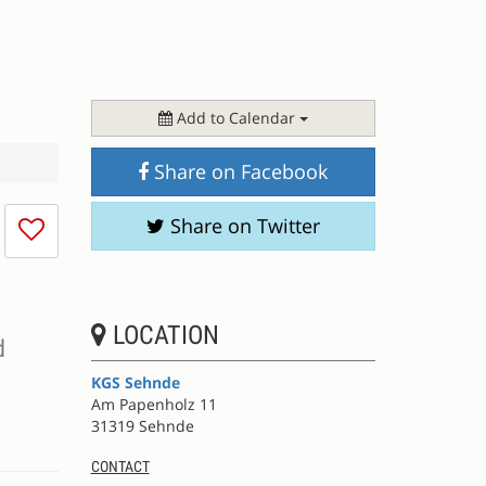
Add to Calendar
Share on Facebook
I
Share on Twitter
don't
like
this
session
LOCATION
d
KGS Sehnde
Am Papenholz 11
31319 Sehnde
CONTACT