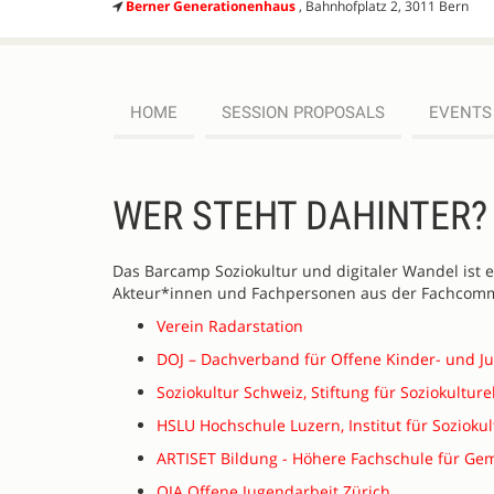
Berner Generationenhaus
, Bahnhofplatz 2, 3011 Bern
HOME
SESSION PROPOSALS
EVENTS
Register
WER STEHT DAHINTER?
Das Barcamp Soziokultur und digitaler Wandel ist 
Akteur*innen und Fachpersonen aus der Fachcomm
Verein Radarstation
DOJ – Dachverband für Offene Kinder- und J
Soziokultur Schweiz, Stiftung für Soziokulture
HSLU Hochschule Luzern, Institut für Soziokul
ARTISET Bildung - Höhere Fachschule für G
OJA Offene Jugendarbeit Zürich