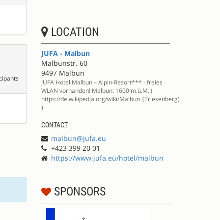
LOCATION
JUFA - Malbun
Malbunstr. 60
9497 Malbun
cipants
JUFA Hotel Malbun – Alpin-Resort*** - freies
WLAN vorhanden! Malbun: 1600 m.ü.M. (
https://de.wikipedia.org/wiki/Malbun_(Triesenberg)
)
CONTACT
malbun@jufa.eu
+423 399 20 01
https://www.jufa.eu/hotel/malbun
SPONSORS