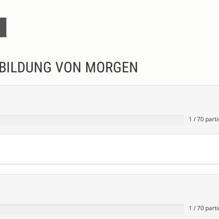
 BILDUNG VON MORGEN
1
/
70
parti
1
/
70
parti