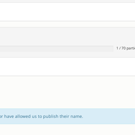
1
/
70
parti
or have allowed us to publish their name.