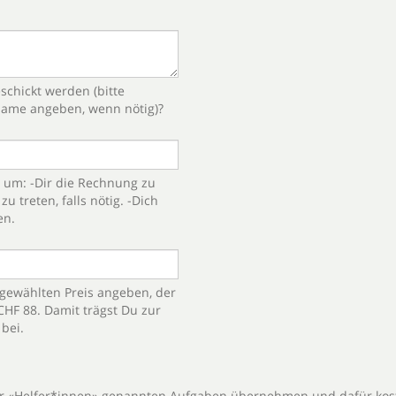
schickt werden (bitte
sname angeben, wenn nötig)?
, um: -Dir die Rechnung zu
zu treten, falls nötig. -Dich
en.
tgewählten Preis angeben, der
 CHF 88. Damit trägst Du zur
bei.
er «Helfer*innen» genannten Aufgaben übernehmen und dafür kos