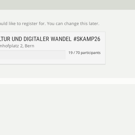
Please select which event of the barcamp you would like to register for. You can change this later.
LTUR UND DIGITALER WANDEL #SKAMP26
Berner Generationenhaus, Bahnhofplatz 2, Bern
19
/
70
participants