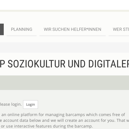
PLANNING
WIR SUCHEN HELFER*INNEN
WER ST
P SOZIOKULTUR UND DIGITAL
lease login.
Login
nline platform for managing barcamps which comes free of
 and we will create an account for you. That way
you can later manage your barcamp registration or use interactive features during the barcamp.