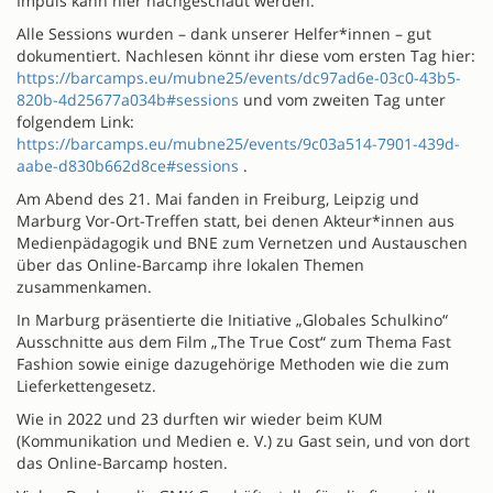
Impuls kann hier nachgeschaut werden.
Alle Sessions wurden – dank unserer Helfer*innen – gut
dokumentiert. Nachlesen könnt ihr diese vom ersten Tag hier:
https://barcamps.eu/mubne25/events/dc97ad6e-03c0-43b5-
820b-4d25677a034b#sessions
und vom zweiten Tag unter
folgendem Link:
https://barcamps.eu/mubne25/events/9c03a514-7901-439d-
aabe-d830b662d8ce#sessions
.
Am Abend des 21. Mai fanden in Freiburg, Leipzig und
Marburg Vor-Ort-Treffen statt, bei denen Akteur*innen aus
Medienpädagogik und BNE zum Vernetzen und Austauschen
über das Online-Barcamp ihre lokalen Themen
zusammenkamen.
In Marburg präsentierte die Initiative „Globales Schulkino“
Ausschnitte aus dem Film „The True Cost“ zum Thema Fast
Fashion sowie einige dazugehörige Methoden wie die zum
Lieferkettengesetz.
Wie in 2022 und 23 durften wir wieder beim KUM
(Kommunikation und Medien e. V.) zu Gast sein, und von dort
das Online-Barcamp hosten.